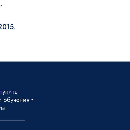
.
2015.
тупить
и обучения
ты