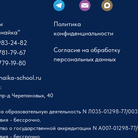
ы
Политика
Знайка"
конфиденциальности
983-24-82
Согласие на обработку
781-79-67
персональных данных
779-19-80
aika-school.ru
:
 пр-д Черепановых, 40
а образовательную деятельность N Л035-01298-77/003
вия - бессрочно.
тво о государственной аккредитации N А007-01298-77/0
вия - бессрочно.