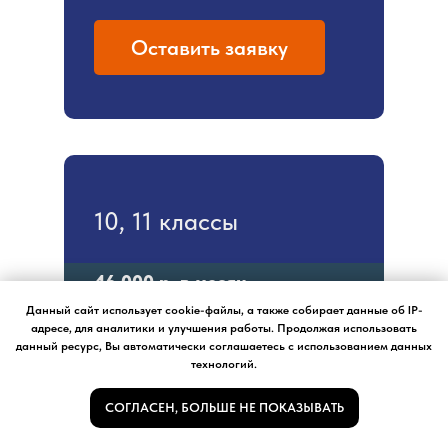
Три часа от Москвы
– природа,
тишина и настоящая сказка
Оставить заявку
Мещёрского края
УЗНАТЬ БОЛЬШЕ
10, 11 классы
46 000 р.
в месяц
Данный сайт использует cookie-файлы, а также собирает данные об IP-
Базовое обучение, подготовка к ЕГЭ
адресе, для аналитики и улучшения работы. Продолжая использовать
данный ресурс, Вы автоматически соглашаетесь с использованием данных
по русскому языку и математике
технологий.
61 000 р.
в месяц
СОГЛАСЕН, БОЛЬШЕ НЕ ПОКАЗЫВАТЬ