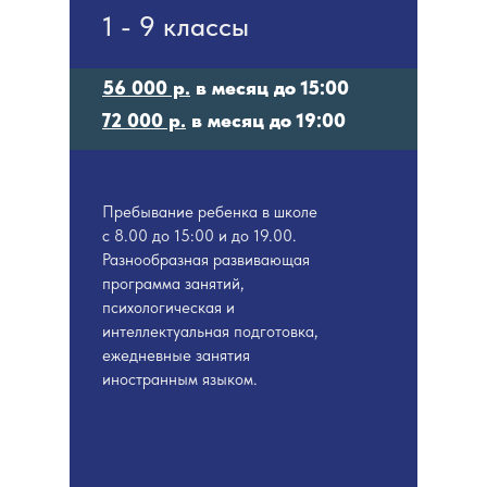
1 - 9 классы
56 000 р.
в месяц до 15:00
поселок Мещерский бор
72 000 р.
в месяц до 19:00
Дорогие ученики
Пребывание ребенка в школе
с 8.00 до 15:00 и до 19.00.
и их родители,
Разнообразная развивающая
приглашаем вас
программа занятий,
на нашу базу
психологическая и
отдыха "Яламия"
интеллектуальная подготовка,
ежедневные занятия
– удивительное
иностранным языком.
место в самом
сердце
Мещерского края